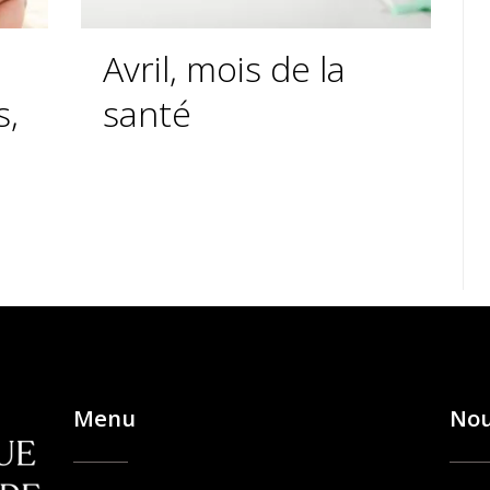
Avril, mois de la
s,
santé
e
buccodentaire
Menu
Nou