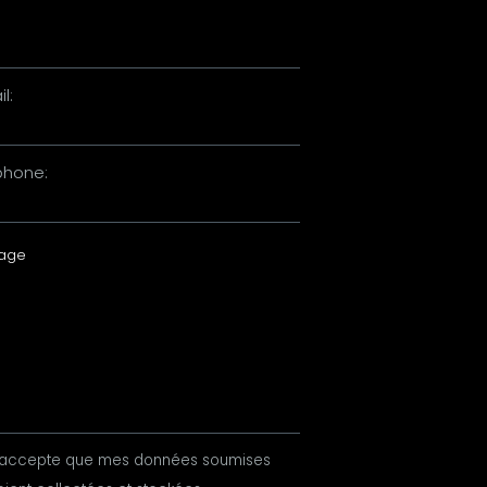
:
l:
phone:
’accepte que mes données soumises